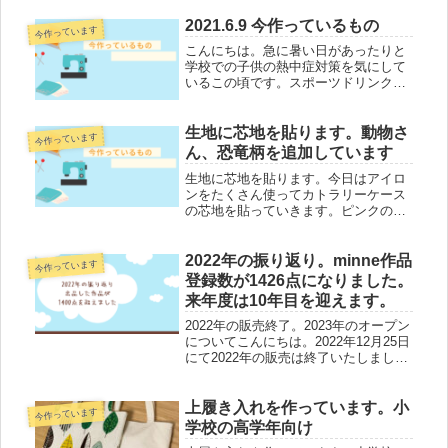
イプ今日はこの生地をたくさんカット
しています。マーメイド柄は生地終わ
2021.6.9 今作っているもの
今作っています
ってしまったのでまたかわいい生地探
こんにちは。急に暑い日があったりと
し...
学校での子供の熱中症対策を気にして
いるこの頃です。スポーツドリンクOK
になったのでこれは危ない、という気
温湿度の日は持たせています。今作っ
ているものカトラリーケースコロコロ
生地に芯地を貼ります。動物さ
今作っています
電車 とブルー系のストライプ動物
ん、恐竜柄を追加しています
柄...
生地に芯地を貼ります。今日はアイロ
ンをたくさん使ってカトラリーケース
の芯地を貼っていきます。ピンクの組
み合わせがたくさんできそうです。ラ
ンチョンマットは１、2点。組み合わせ
を考え中です。カトラリーケース の組
2022年の振り返り。minne作品
今作っています
み合わせはこちら↓動物さん、恐...
登録数が1426点になりました。
来年度は10年目を迎えます。
2022年の販売終了。2023年のオープン
についてこんにちは。2022年12月25日
にて2022年の販売は終了いたしまし
た。今年度も数ある作品の中よりショ
ップをご覧いただきまして本当に嬉し
いです。2023年は1月4日頃ショップを
上履き入れを作っています。小
今作っています
オープン予定...
学校の高学年向け