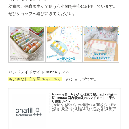
幼稚園、保育園生活で使う布小物を中心に制作しています。
ぜひショップへ遊びにきてください。
ハンドメイドサイト minneミンネ
ちいさな仕立て屋 ちゃーちる
のショップです。
ちゃーちる ちいさな仕立て屋chatil - 作品一
覧 | minne 国内最大級のハンドメイド・手作
り通販サイト
「かわいいと笑って。その笑顔がまた可愛くて。大好き
なもの、お気に入りなものは何ですか？」好きなものを
手に取ってやっぱりこの柄デザインが好き持って出かけ
よう好きだなって思うことポカポカしてニコニコ笑顔に
なる自分に、好きな人に贈ったり喜んでくれ...