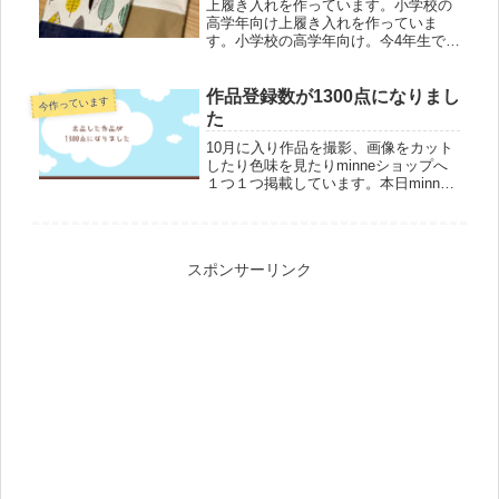
上履き入れを作っています。小学校の
高学年向け上履き入れを作っていま
す。小学校の高学年向け。今4年生で
す。幼稚園の上履き入れがデザイン的
にちょっと幼く。たくさん使ったので
少し生地も褪せてきた。愛着があるけ
作品登録数が1300点になりまし
今作っています
れどここで１つ新しい上履き入れを作
た
りま...
10月に入り作品を撮影、画像をカット
したり色味を見たりminneショップへ
１つ１つ掲載しています。本日minne
への作品登録数が1300点になりまし
た。2013年からtetote,minneに作品を
掲載しています。生地の組み合わせ、
ステッチ...
スポンサーリンク