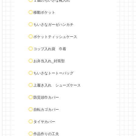
１歳のちいさな靴入れ
移動ポケット
ちいさなガーゼハンカチ
ポケットティッシュケース
コップ入れ袋 巾着
お弁当入れ_封筒型
ちいさなトートーバッグ
上履き入れ シューズケース
防災頭巾カバー
自転カゴカバー
タイヤカバー
作品作りの工夫