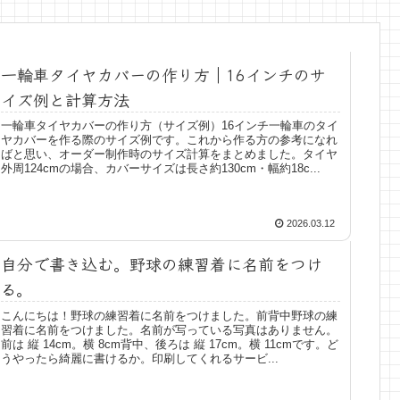
一輪車タイヤカバーの作り方｜16インチのサ
イズ例と計算方法
一輪車タイヤカバーの作り方（サイズ例）16インチ一輪車のタイ
ヤカバーを作る際のサイズ例です。これから作る方の参考になれ
ばと思い、オーダー制作時のサイズ計算をまとめました。タイヤ
外周124cmの場合、カバーサイズは長さ約130cm・幅約18c...
2026.03.12
自分で書き込む。野球の練習着に名前をつけ
る。
こんにちは！野球の練習着に名前をつけました。前背中野球の練
習着に名前をつけました。名前が写っている写真はありません。
前は 縦 14cm。横 8cm背中、後ろは 縦 17cm。横 11cmです。ど
うやったら綺麗に書けるか。印刷してくれるサービ...