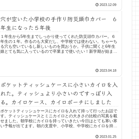
2023.12.09
穴が空いた小学校の手作り防災頭巾カバー ６
年生になった５年後
１年生から5年生までしっかり使ってくれた防災頭巾カバー。６
年生の１年。作るのも大変だし、中学校では使わない。ちゃーち
る穴も空いているし新しいものを買おうか。子供に聞くと6年生
娘とても気に入っているので卒業まで使いたい！新学期が始まる
１、２...
2023.04.18
ポケットティッシュケースに小さいカイロを入
れた。ティッシュより小さいのですっぽり入
る。カイロケース、カイロポーチにしました
ポケットティッシュケースにカイロを入れて持って行ったお話で
す。ティッシュケースとミニカイロとの大きさの比較の写真を載
せました。朝学校にカイロを持っていきたい今日はとても寒い寒
い予報が出てます。朝の支度中、小学校、中学校にカイロを持っ
ていきた...
2023.01.25