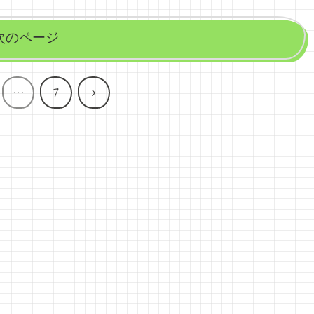
次のページ
次
…
7
へ