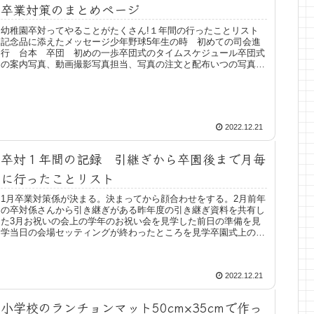
卒業対策のまとめページ
幼稚園卒対ってやることがたくさん!１年間の行ったことリスト
記念品に添えたメッセージ少年野球5年生の時 初めての司会進
行 台本 卒団 初めの一歩卒団式のタイムスケジュール卒団式
の案内写真、動画撮影写真担当、写真の注文と配布いつの写真、
動画かわ...
2022.12.21
卒対１年間の記録 引継ぎから卒園後まで月毎
に行ったことリスト
1月卒業対策係が決まる。決まってから顔合わせをする。2月前年
の卒対係さんから引き継ぎがある昨年度の引き継ぎ資料を共有し
た3月お祝いの会上の学年のお祝い会を見学した前日の準備を見
学当日の会場セッティングが終わったところを見学卒園式上の学
年の卒...
2022.12.21
小学校のランチョンマット50cm×35cmで作っ