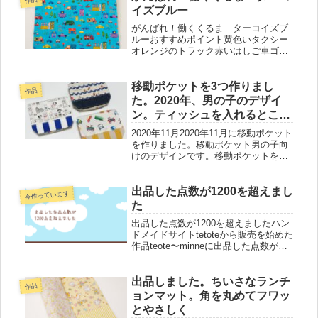
イズブルー
がんばれ！働くくるま ターコイズブ
ルーおすすめポイント黄色いタクシー
オレンジのトラック赤いはしご車ゴミ
収集車パトカーキッチンカーも！今日
も1日頑張れ！働く車明るい青地の生地
に手書きで書いた可愛い車オレンジ
移動ポケットを3つ作りまし
作品
グリーン 赤の線で書いた車工場や
た。2020年、男の子のデザイ
交...
ン。ティッシュを入れるところ
に内布を入れた。ティッシュを
2020年11月2020年11月に移動ポケット
入れる取る時にちらりと可愛く
を作りました。移動ポケット男の子向
けのデザインです。移動ポケットを３
つ作りました。ティッシュを入れると
ころに内布を入れたティッシュを入れ
るところに内布を入れました。表のデ
出品した点数が1200を超えまし
今作っています
ザインに合う生地を選んで...
た
出品した点数が1200を超えましたハン
ドメイドサイトtetoteから販売を始めた
作品teote〜minneに出品した点数が
1200点を超えました。同じ組み合わせ
はページの写真を差し替えて出品して
います。子供の成長とともに変わる作
出品しました。ちいさなランチ
作品
るもの出品し...
ョンマット。角を丸めてフワッ
とやさしく