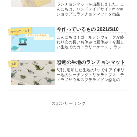
ランチョンマットを出品しました。こ
んにちは。ハンドメイドサイトminne
ショップにランチョンマットを出品し
ました。電車柄とスペースワールドネ
イビーの生地クリームソーダにパンダ
やシロクマがちょこんと乗っている生
今作っているもの 2021/5/10
今作っています
地 コロコロさくらんぼピンクとブ...
こんにちは！ゴールデンウィークが終
わり次の長いお休みは夏休み！今新し
い生地でのカトラリーケース 、ランチ
ョンマットを作っています。そしてこ
れから小さな靴入れを数点作成して出
品できるよう準備を進めています。母
恐竜の生地のランチョンマット
作品
の日にブルーのお花の生地で作った
5月に追加した生地の1つですアイボリ
エ...
ー地のシーチングトリケラトプス テ
ィラノザウルスプテラノドン恐竜の色
味も少しくすんだ落ち着いた色1つはブ
ルーグレーと生成りのストライプと組
み合わせました5月中には男の子柄のラ
ンチョンマットが出品できるよう...
スポンサーリンク