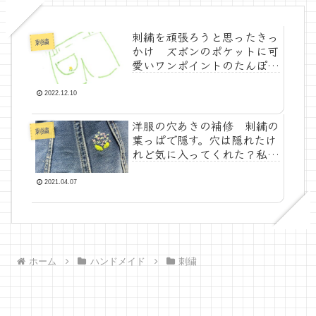
刺繍を頑張ろうと思ったきっ
刺繍
かけ ズボンのポケットに可
愛いワンポイントのたんぽぽ
を見つけて
2022.12.10
洋服の穴あきの補修 刺繍の
刺繍
葉っぱで隠す。穴は隠れたけ
れど気に入ってくれた？私の
刺繍でも喜んでくれた。
2021.04.07
ホーム
ハンドメイド
刺繍