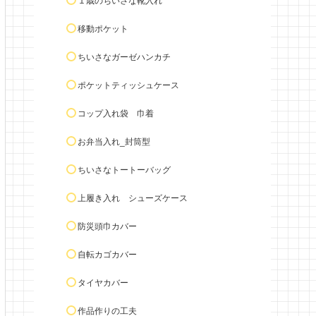
１歳のちいさな靴入れ
移動ポケット
ちいさなガーゼハンカチ
ポケットティッシュケース
コップ入れ袋 巾着
お弁当入れ_封筒型
ちいさなトートーバッグ
上履き入れ シューズケース
防災頭巾カバー
自転カゴカバー
タイヤカバー
作品作りの工夫