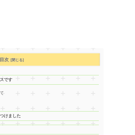
目次
スです
て
つけました