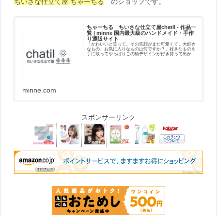
ちいさな仕立て屋 ちゃーちる
のショップです。
ちゃーちる ちいさな仕立て屋chatil - 作品一
覧 | minne 国内最大級のハンドメイド・手作
り通販サイト
「かわいいと笑って。その笑顔がまた可愛くて。大好き
なもの、お気に入りなものは何ですか？」好きなものを
手に取ってやっぱりこの柄デザインが好き持って出かけ
よう好きだなって思うことポカポカしてニコニコ笑顔に
なる自分に、好きな人に贈ったり喜んでくれ...
minne.com
スポンサーリンク