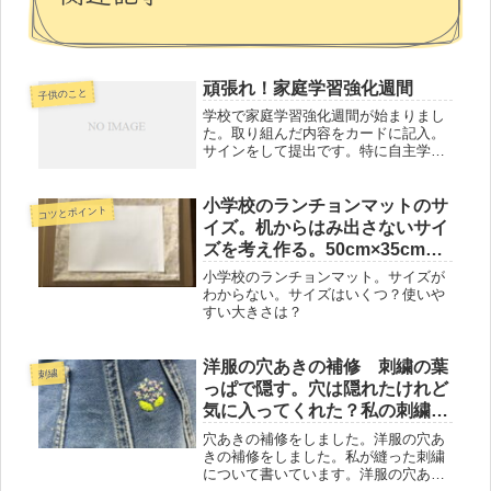
頑張れ！家庭学習強化週間
子供のこと
学校で家庭学習強化週間が始まりまし
た。取り組んだ内容をカードに記入。
サインをして提出です。特に自主学習
は任意だったのでなかなか進まず、や
らず。子供は大変だと思うけど大変あ
りがたいなんて思ってしまう。宿題を
小学校のランチョンマットのサ
コツとポイント
終わらせる時間子供たちとのルールで
イズ。机からはみ出さないサイ
2...
ズを考え作る。50cm×35cmに
した時。40cm×60cmの机がな
小学校のランチョンマット。サイズが
いのでテーブルにマスキングテ
わからない。サイズはいくつ？使いや
すい大きさは？
ープを貼って大きさを作る
洋服の穴あきの補修 刺繍の葉
刺繍
っぱで隠す。穴は隠れたけれど
気に入ってくれた？私の刺繍で
も喜んでくれた。
穴あきの補修をしました。洋服の穴あ
きの補修をしました。私が縫った刺繍
について書いています。洋服の穴あき