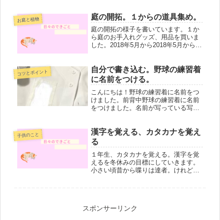
たまに行う洋服の穴あきの補修。穴が
開いた部分は小さい。ここをつまんだ
り、刺繍で埋めればまだ着れる。刺繍
庭の開拓。１からの道具集め。
お庭と植物
は難しくてそんなに得意ではありませ
庭の開拓の様子を書いています。１か
ん...
ら庭のお手入れグッズ、用品を買いま
した。2018年5月から2018年5月からシ
ダ、ゼニゴケをとる。土が重くすぐ捨
てられないので山にして乾燥させた。
ミミズがたくさん。ダンゴムシも。土
自分で書き込む。野球の練習着
コツとポイント
蜘蛛がいた。庭を芝生にした...
に名前をつける。
こんにちは！野球の練習着に名前をつ
けました。前背中野球の練習着に名前
をつけました。名前が写っている写真
はありません。前は 縦 14cm。横 8cm
背中、後ろは 縦 17cm。横 11cmで
す。どうやったら綺麗に書けるか。印
漢字を覚える、カタカナを覚え
子供のこと
刷してくれるサービ...
る
１年生、カタカナを覚える。漢字を覚
えるを冬休みの目標にしていきます。
小さい頃昔から喋りは達者。けれど文
字に興味を持たない。わからなくって
も気にしない。そういえば絵を描いて
伝えてくることが多いような！文字っ
て勉強しないとわからないんだ,,と負...
スポンサーリンク