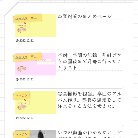
卒業対策のまとめページ
卒
業記念 卒業対策
2022.12.21
卒対１年間の記録 引継ぎか
卒
業記念 卒業対策
ら卒園後まで月毎に行ったこ
とリスト
2022.12.21
写真撮影を担当。卒団のアル
パソコン
バム作り。写真の選定をして
注文をする方法を考えた。グ
ーグルフォトやウェブでの写
真印刷を使った。
2022.12.17
いつの動画かわからない！ど
パソコン