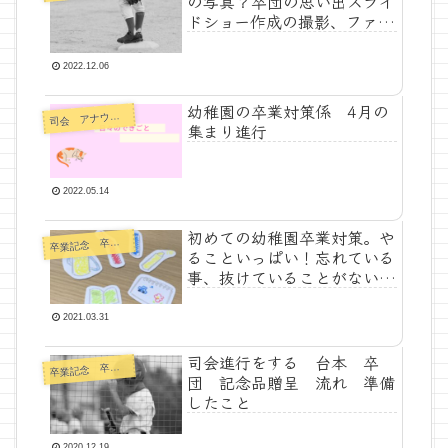
の写真？卒団の思い出スライ
ドショー作成の撮影、ファイ
ル管理、作業内容、大変だっ
たこと、DVD、ブルーレイ、
2022.12.06
動画作成
幼稚園の卒業対策係 4月の
司
会 アナウンス
集まり進行
2022.05.14
初めての幼稚園卒業対策。や
卒
業記念 卒業対策
ることいっぱい！忘れている
事、抜けていることがないか
一覧リスト。１年のTodoリ
スト。準備したけれどコロナ
2021.03.31
で幼稚園が閉まりそのまま卒
園。卒対、修了対策、修対
司会進行をする 台本 卒
卒
業記念 卒業対策
団 記念品贈呈 流れ 準備
したこと
2020.12.19