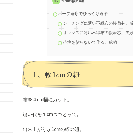
4mm幅の紐
ループ返しでひっくり返す
シーチングに薄い不織布の接着芯。
オックスに薄い不織布の接着芯。失
芯地を貼らないで作る。成功
１、幅1cmの紐
布を４cm幅にカット。
縫い代を１cmづつとって。
出来上がりが1cmの幅の紐。