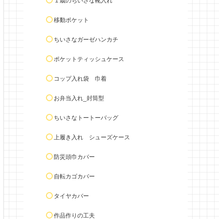
１歳のちいさな靴入れ
移動ポケット
ちいさなガーゼハンカチ
ポケットティッシュケース
コップ入れ袋 巾着
お弁当入れ_封筒型
ちいさなトートーバッグ
上履き入れ シューズケース
防災頭巾カバー
自転カゴカバー
タイヤカバー
作品作りの工夫