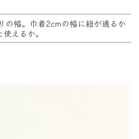
りの幅。巾着2cmの幅に紐が通るか
と使えるか。