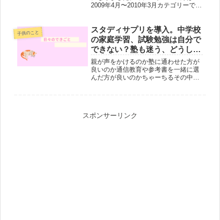
2009年4月〜2010年3月カテゴリーで
す。ちゃーちる一瞬だとしても嬉し
い。1位ってやっぱり嬉しいな。と思っ
た時のこと。ブログランキングに登録
スタディサプリを導入。中学校
子供のこと
したこと。ブログを見直したと...
の家庭学習、試験勉強は自分で
できない？塾も迷う、どうしよ
う。塾なしでいけるのか
親が声をかけるのか塾に通わせた方が
良いのか通信教育や参考書を一緒に選
んだ方が良いのかちゃーちるその中の
１つスタディサプリを選ぶまでの様子
を書いています。中学生になって、前
期、後期考査が始まりました。私の時
は中間試験、期末試験。ついに始まっ
スポンサーリンク
た...