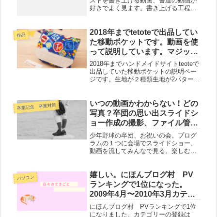
ストを書き上げる動画、書道の動画が
好きでよく見ます。書き上げる工程、
使っている道具、ペン、筆、色にうっ
とりです。今日かわいいかわいいイラ
ストの動画を見ました。ふんわりした
2018年までtetoteで出品してい
作品
鉛筆のライン。かわいい子供のフォル
た移動ポケットです。動画を使
ム...
って説明しています。マジック
テープ面ファスナーなし。２種
2018年までハンドメイドサイトteoteで
類の生地を使って組みわせてい
出品していた移動ポケットの説明ペー
ジです。生地が２種類生地が2パター
ます。
ン。２種類の生地を組み合わせていま
す。ティッシュケースの上下で生地の
柄が分かれています。マジックテープ
いつの動画かわからない！どの
卒業記念 卒業対策
面ファスナー留め具はありま...
写真？卒団の思い出スライドシ
ョー作成の撮影、ファイル管
理、作業内容、大変だったこ
少年野球の卒団、お祝いの会。プログ
と、DVD、ブルーレイ、動画作
ラムの１つに会場でスライドショー、
動画を流してみんなで見る。楽しむ。
成
お祝いの記念に思い出になるように成
長の記録試合の様子などの映像。を贈
る。残す。撮影をしてデータをチェッ
嬉しい。にほんブログ村 PV
パソコン
クして集めて編集して書き出し
ランキングで1位になった。
て。。。...
2009年4月〜2010年3月カテゴ
リーに登録。一瞬だとしても嬉
にほんブログ村 PVランキングで1位
しい
になりました。カテゴリーの登録は