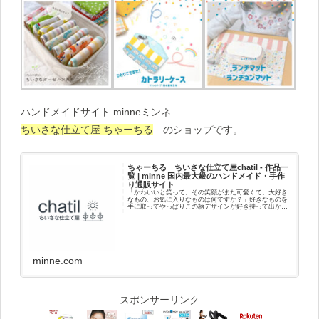
ハンドメイドサイト minneミンネ
ちいさな仕立て屋 ちゃーちる
のショップです。
ちゃーちる ちいさな仕立て屋chatil - 作品一
覧 | minne 国内最大級のハンドメイド・手作
り通販サイト
「かわいいと笑って。その笑顔がまた可愛くて。大好き
なもの、お気に入りなものは何ですか？」好きなものを
手に取ってやっぱりこの柄デザインが好き持って出かけ
よう好きだなって思うことポカポカしてニコニコ笑顔に
なる自分に、好きな人に贈ったり喜んでくれ...
minne.com
スポンサーリンク