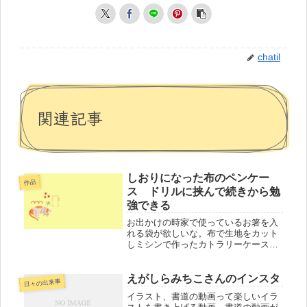
chatil
関連記事
しおりになった布のペンケー
作品
ス ドリルに挟んで続きから勉
強できる
お出かけの時家で使っているお箸を入
れる袋が欲しいな。布で生地をカット
しミシンで作ったカトラリーケース幼
稚園が終わりお弁当が終わってカトラ
リーケースも一旦お休み。鉛筆、消し
ゴム、赤鉛筆入れに 布のペンケース
えがしらみちこさんのインスタ
日々の出来事
このお休み中のカトラリーケース小学
イラスト、書道の動画って楽しいイラ
生...