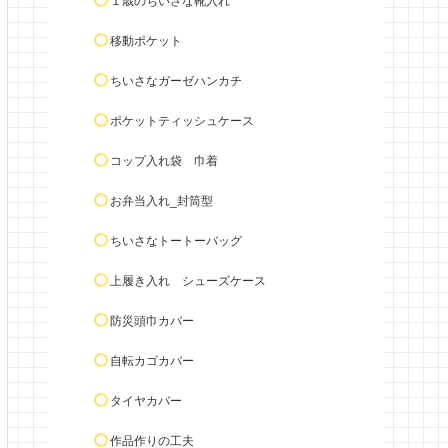
１歳のちいさな靴入れ
移動ポケット
ちいさなガーゼハンカチ
ポケットティッシュケース
コップ入れ袋 巾着
お弁当入れ_封筒型
ちいさなトートーバッグ
上履き入れ シューズケース
防災頭巾カバー
自転カゴカバー
タイヤカバー
作品作りの工夫