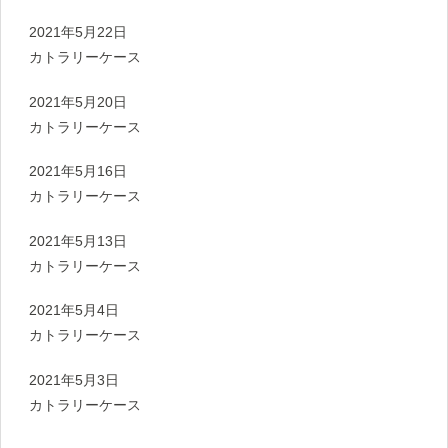
2021年5月22日
カトラリーケース
2021年5月20日
カトラリーケース
2021年5月16日
カトラリーケース
2021年5月13日
カトラリーケース
2021年5月4日
カトラリーケース
2021年5月3日
カトラリーケース