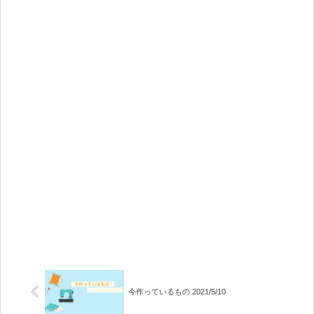
今作っているもの 2021/5/10