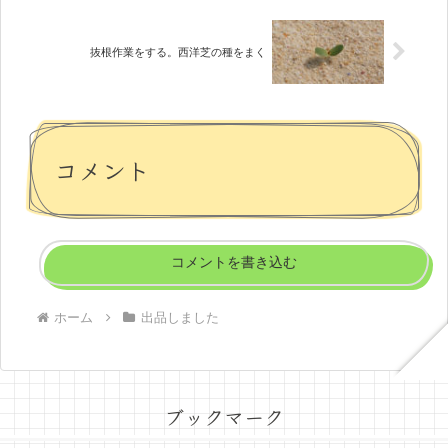
抜根作業をする。西洋芝の種をまく
コメント
コメントを書き込む
ホーム
出品しました
ブックマーク