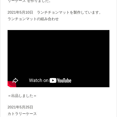
リーケース を作りました。
2021年5月10日 ランチチョンマットを製作しています。
ランチョンマットの組み合わせ
＝出品しました＝
2021年5月25日
カトラリーケース