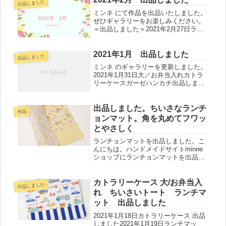
出品しました
ミンネ にて作品を出品いたしました。
ぜひギャラリーをお楽しみください。
＝出品しました＝2021年2月27日ラン
チマット2021年2月25日ランチマット
2021年2月24日カトラリーケース2021
年2月23日カトラリーケース2021年2月
2021年1月 出品しました
出品しました
22...
ミンネ のギャラリーを更新しました。
2021年1月31日大／お弁当入れカトラ
リーケースガーゼハンカチ出品しまし
た。2021年1月27日大／お弁当入れカ
トラリーケースちいさなトートバッグ
ちいさなガーゼハンカチ出品しまし
出品しました。ちいさなランチ
作品
た。2021年1月25日...
ョンマット。角を丸めてフワッ
とやさしく
ランチョンマットを出品しました。こ
んにちは。ハンドメイドサイトminne
ショップにランチョンマットを出品し
ました。電車柄とスペースワールドネ
イビーの生地クリームソーダにパンダ
やシロクマがちょこんと乗っている生
カトラリーケース 大/お弁当入
出品しました
地 コロコロさくらんぼピンクとブ...
れ ちいさいトート ランチマ
ット 出品しました
2021年1月18日カトラリーケース 出品
しました2021年1月19日ランチマッ