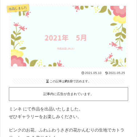
出品しました
2021.05.10
2021.05.25
この記事は
約1分
で読めます。
記事内に広告が含まれています。
ミンネ にて作品を出品いたしました。
ぜひギャラリーをお楽しみください。
ピンクのお花、ふわふわうさぎの花かんむりの生地でカトラ