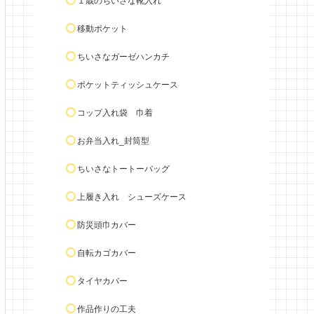
１歳のちいさな靴入れ
移動ポケット
ちいさなガーゼハンカチ
ポケットティッシュケース
コップ入れ袋 巾着
お弁当入れ_封筒型
ちいさなトートーバッグ
上履き入れ シューズケース
防災頭巾カバー
自転カゴカバー
タイヤカバー
作品作りの工夫