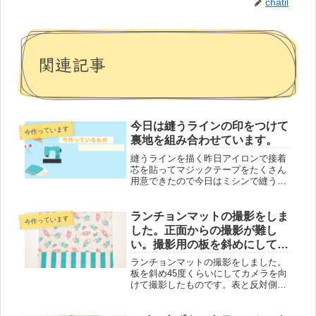
chatil
関連記事
今日は縫うラインの印をつけて
今作っています
裏地を組み合わせています。
縫うラインを描く昨日アイロンで接着
芯を貼ってマジックテープをたくさん
用意できたので今日はミシンで縫うラ
インを描きました。蓋の部分は型紙を
用意してそれぞれ書いています。マジ
ックテープをつける位置、真ん中にな
ランチョンマットの撮影をしま
今作っています
るように中心をとって印付けをしてい
した。正面からの撮影が難し
ま...
い。撮影用の板を斜めにしてカ
メラで撮影をしました。
ランチョンマットの撮影をしました。
板を斜め45度くらいにしてカメラを向
けて撮影したものです。表と反対側２
種類のデザインが楽しめるランチョン
マットです。正面の撮影が難しい正面