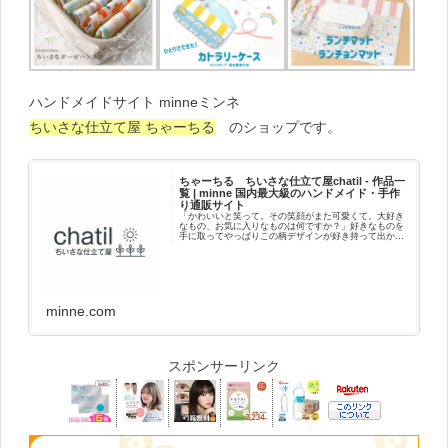
ハンドメイドサイト minneミンネ
ちいさな仕立て屋 ちゃーちる
のショップです。
ちゃーちる ちいさな仕立て屋chatil - 作品一
覧 | minne 国内最大級のハンドメイド・手作
り通販サイト
「かわいいと笑って。その笑顔がまた可愛くて。大好き
なもの、お気に入りなものは何ですか？」好きなものを
手に取ってやっぱりこの柄デザインが好き持って出かけ
よう好きだなって思うことポカポカしてニコニコ笑顔に
なる自分に、好きな人に贈ったり喜んでくれ...
minne.com
スポンサーリンク