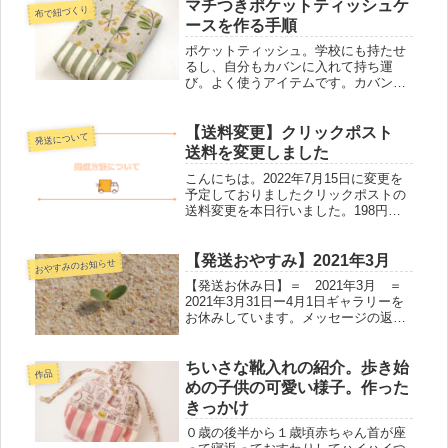
からの撮影が難しくどうやったら上手
マチつきポケットティッシュケ
布で紐づくり
く撮影ができるか困っていました。
ースを作る手順
カ...
ポケットティッシュ。学校にも持たせ
るし、自分もカバンに入れて持ち運
び。よく使うアイテムです。カバンに
入れておくと袋が破れてしまったり学
校から帰ってきて使い途中でくしゃく
しゃになって最後まで使いにくかった
【送料変更】クリックポスト
発送について
りカバーをして最後まできれいに使え
送料を変更しました
るよ...
こんにちは。2022年7月15日に変更を
予定しておりましたクリックポストの
送料変更を本日行いました。198円か
ら185円へ変更しております。どうぞ
よろしくお願いいたします。
【発送おやすみ】2021年3月
おやすみのお知らせ
【発送お休み日】＝ 2021年3月 ＝
2021年3月31日ー4月1日ギャラリーを
お休みしています。メッセージの返信
は2021年4月2日以降順次行います。今
しばらくお待ちくださいませ。早けれ
ば2021年4月1日 19：00以降再開いた
ちいさな靴入れの紹介。歩き始
作品
します。...
めの子供の可愛い様子。作った
きっかけ
０歳の後半から１歳頃赤ちゃん首が座