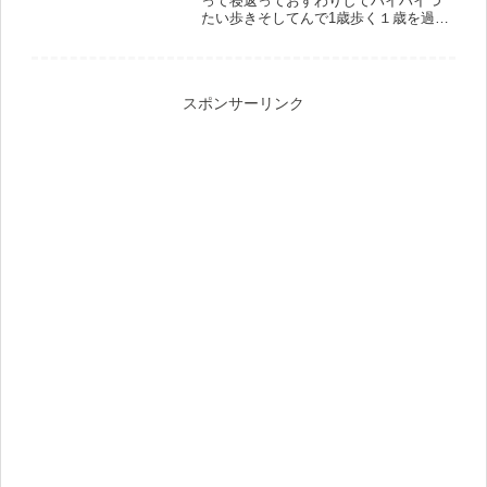
って寝返っておすわりしてハイハイつ
たい歩きそしてんで1歳歩く１歳を過ぎ
てつかまり立ちからスクワットしたり
この時期って本当可愛い。１１ヶ月頃
というマニアックな時期とか本当に好
きです。来月１歳か〜なんてしみじ
スポンサーリンク
み...