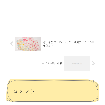
ちいさなガーゼハンカチ 綺麗にピカピカ手
を洗おう
コップ入れ袋 巾着
コメント