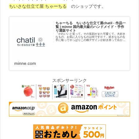
ちいさな仕立て屋 ちゃーちる
のショップです。
ちゃーちる ちいさな仕立て屋chatil - 作品一
覧 | minne 国内最大級のハンドメイド・手作
り通販サイト
「かわいいと笑って。その笑顔がまた可愛くて。大好き
なもの、お気に入りなものは何ですか？」好きなものを
手に取ってやっぱりこの柄デザインが好き持って出かけ
よう好きだなって思うことポカポカしてニコニコ笑顔に
なる自分に、好きな人に贈ったり喜んでくれ...
minne.com
スポンサーリンク