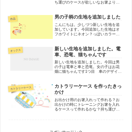
ち運びのケースが欲しいなお箸より少
し大きいトレーニング箸が入るケース
が欲しいなお箸、スプーン、フォーク
全部を入れられるケースが欲しいな１
男の子柄の生地を追加しました
作品
つにまとめられるといいな子供が使っ
こんにちは。少しづつ新しい生地を追
て...
加しています。今回追加した生地はオ
フホワイトにネオン？っぽいカラーの
恐竜さん大きめのイラストです２つ目
は水色に車のイラスト３つ目はクレヨ
ンで書いたような動物さんの柄色違い
新しい生地を追加しました。電
オックス
でオフホワイト と明るくうすグリー
車、恐竜、猫ちゃんです
ン...
新しい生地を追加しました。今回は男
の子は電車と車と恐竜。女の子はお花
畑に猫ちゃんです1つ目 車のデザイン
オフホワイトにブルーや赤、黄色の
車。ブルーが多いので広げるととても
爽やか。すきっとして明るくカッコい
カトラリーケース を作ったきっ
カトラリーケース
い生地ですムラがあってベタ塗りでな
かけ
い...
お出かけ用のお箸入れって作れる？お
出かけの時にトレーニングお箸を入れ
るケースって作れるかな？持ち運びに
困っているの公園でお友達との話で作
り始めたカトラリーケースちょうどご
飯が一人で食べられるようになってス
プーンフォークからお箸が使えるよう
スポンサーリンク