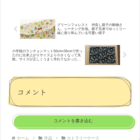
グリーンフォレスト 仲良し親子の動物さ
ん。シーチング生地。親子兄弟でゆっくり一
緒に座り和んでいる可愛い様子
小学校のランチョンマット50cm×35cmで作っ
たのに出来上がりサイズより小さくなって失
敗。サイズが正しくうまく作れてなかった。
34cm×24cmのお盆をランチョンマットに乗せ
て写真を撮りました。通っている小学校のお
盆の方が大きかった
コメント
コメントを書き込む
ホーム
作品
カトラリーケース