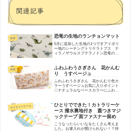
関連記事
恐竜の生地のランチョンマット
作品
5月に追加した生地の1つですアイボリ
ー地のシーチングトリケラトプス テ
ィラノザウルスプテラノドン恐竜の色
味も少しくすんだ落ち着いた色1つはブ
ルーグレーと生成りのストライプと組
み合わせました5月中には男の子柄のラ
ふわふわうさぎさん 花かんむ
作品
ンチョンマットが出品できるよう...
り うすベージュ
ふわふわうさぎさん 花かんむり色カ
ラーうすベージュお気に入りポイント
◇ナチュラルなベースカラーにふわふ
わのうさぎさんたち。花かんむりをつ
けて可愛く見つめるうさぎさん。ピン
ク、水色黄色のお花にキノコ。ひらひ
ひとりでできた！カトラリーケ
カトラリーケース
らと自由に飛んでいく蝶々。かわいい
ース 撥水裏地付き 蓋つきマジ
が...
ックテープ 面ファスナー留め
こうなったらいいなをたくさん考えま
した。お箸入れが開けられない！？持