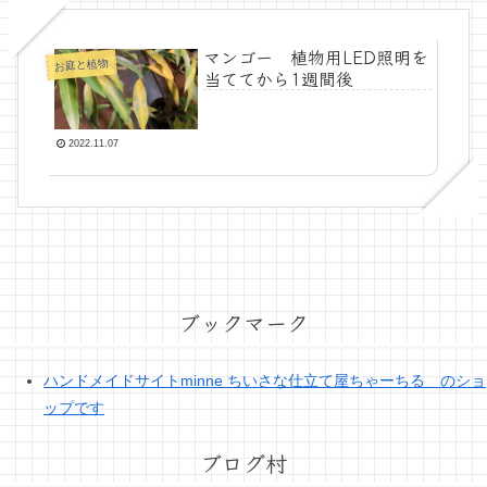
マンゴー 植物用LED照明を
お庭と植物
当ててから1週間後
2022.11.07
ブックマーク
ハンドメイドサイトminne ちいさな仕立て屋ちゃーちる のショ
ップです
ブログ村