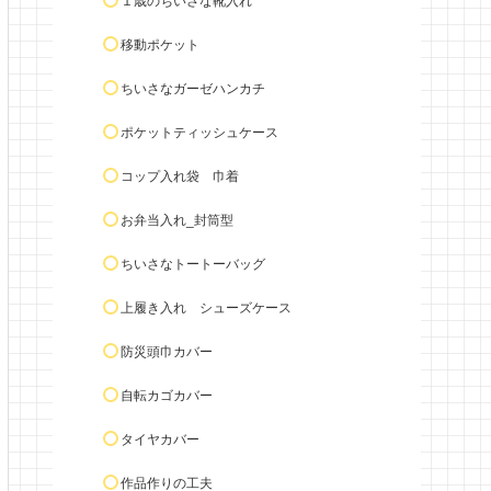
１歳のちいさな靴入れ
移動ポケット
ちいさなガーゼハンカチ
ポケットティッシュケース
コップ入れ袋 巾着
お弁当入れ_封筒型
ちいさなトートーバッグ
上履き入れ シューズケース
防災頭巾カバー
自転カゴカバー
タイヤカバー
作品作りの工夫